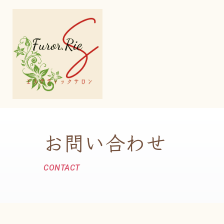
コ
ン
テ
ン
ツ
へ
ス
キ
お問い合わせ
ッ
プ
CONTACT