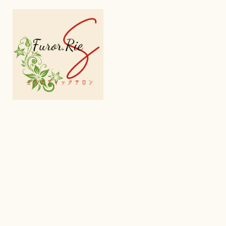
コ
ン
テ
ン
ツ
へ
ス
キ
ッ
プ